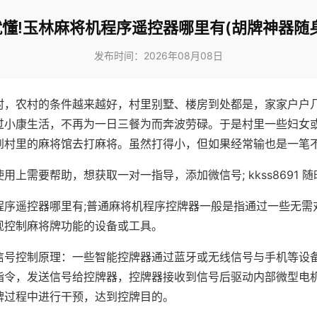
懂!玉林麻将机程序遥控器哪里有(胡牌神器随
发布时间：2026年08月08日
村，农村的条件越来越好，村里别墅、楼房到处都是，家家户户
过小康生活，不再为一日三餐为而奔波劳碌。于是村里一些妇女
到村里的麻将馆去打麻将。虽然打得小，但如果经常输也是一笔
用上需要帮助，想获取一对一指导，添加微信号; kkss8691 随
程序遥控器哪里有;普通麻将机程序控牌器一般是指通过一些无需
现控制麻将牌功能的设备或工具。
信号控制原理：一些智能控牌器通过蓝牙或无线信号与手机等设
指令，发送信号给控牌器，控牌器接收到信号后驱动内部微型电
牌过程中进行干预，达到控牌目的。