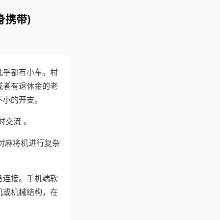
身携带)
几乎都有小车。村
或者有退休金的老
不小的开支。
时交流 。
对麻将机进行复杂
备连接。手机端软
机或机械结构，在