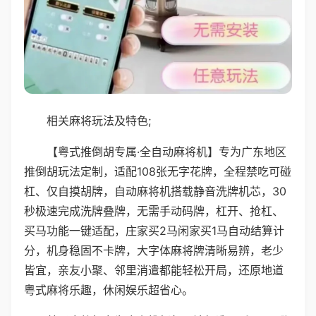
相关麻将玩法及特色;
【粤式推倒胡专属·全自动麻将机】专为广东地区
推倒胡玩法定制，适配108张无字花牌，全程禁吃可碰
杠、仅自摸胡牌，自动麻将机搭载静音洗牌机芯，30
秒极速完成洗牌叠牌，无需手动码牌，杠开、抢杠、
买马功能一键适配，庄家买2马闲家买1马自动结算计
分，机身稳固不卡牌，大字体麻将牌清晰易辨，老少
皆宜，亲友小聚、邻里消遣都能轻松开局，还原地道
粤式麻将乐趣，休闲娱乐超省心。