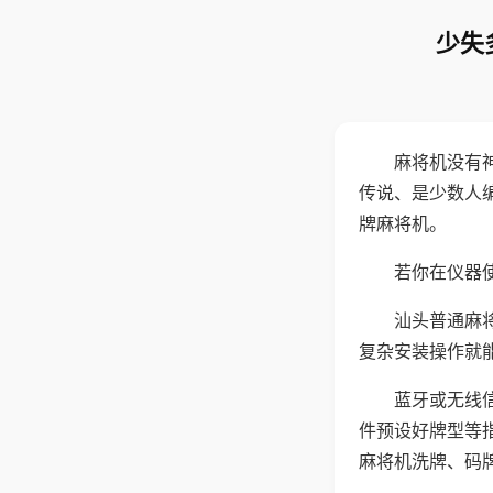
少失
麻将机没有
传说、是少数人
牌麻将机。
若你在仪器使
汕头普通麻
复杂安装操作就
蓝牙或无线
件预设好牌型等
麻将机洗牌、码