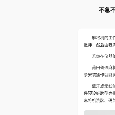
不急不
麻将机的工
搅拌，然后由吸
若你在仪器使
莆田普通麻
杂安装操作就能
蓝牙或无线
件预设好牌型等
麻将机洗牌、码