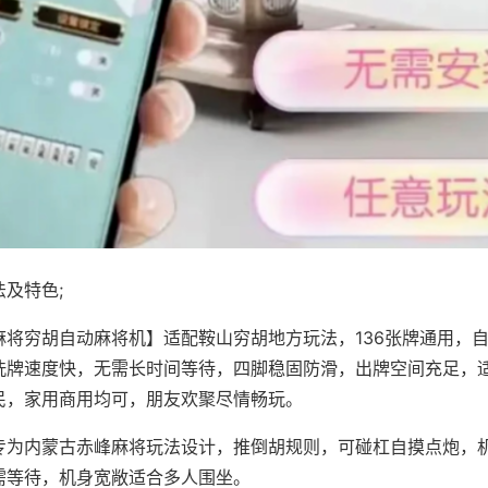
及特色;
麻将穷胡自动麻将机】适配鞍山穷胡地方玩法，136张牌通用，
洗牌速度快，无需长时间等待，四脚稳固防滑，出牌空间充足，
民，家用商用均可，朋友欢聚尽情畅玩。
专为内蒙古赤峰麻将玩法设计，推倒胡规则，可碰杠自摸点炮，
需等待，机身宽敞适合多人围坐。