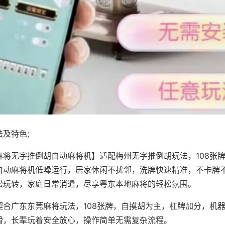
及特色;
麻将无字推倒胡自动麻将机】适配梅州无字推倒胡玩法，108张
自动麻将机低噪运行，居家休闲不扰邻，洗牌快速精准，不卡牌
松玩转，家庭日常消遣，尽享粤东本地麻将的轻松氛围。
契合广东东莞麻将玩法，108张牌，自摸胡为主，杠牌加分，机
滑，长辈玩着安全放心，操作简单无需复杂流程。