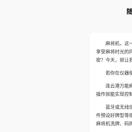
麻将机，这
享受麻将时光的
密？今天，就让
若你在仪器使
连云港万能
操作就能实现控
蓝牙或无线
件预设好牌型等
麻将机洗牌、码