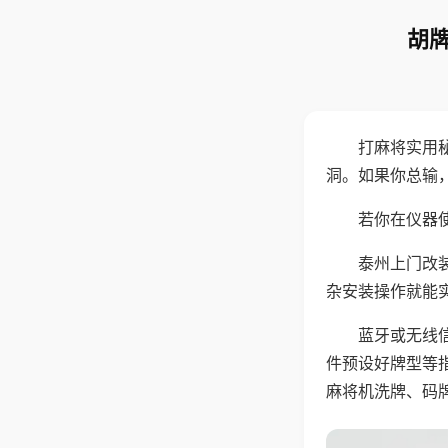
胡牌
打麻将实用
洞。如果你总输
若你在仪器使
泰州上门改
杂安装操作就能
蓝牙或无线
件预设好牌型等
麻将机洗牌、码