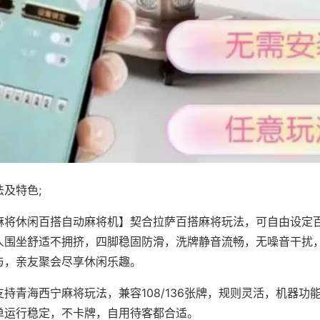
及特色;
麻将休闲百搭自动麻将机】契合拉萨百搭麻将玩法，可自由设定
人围坐舒适不拥挤，四脚稳固防滑，洗牌静音流畅，无噪音干扰
与，亲友聚会尽享休闲乐趣。
持青海西宁麻将玩法，兼容108/136张牌，规则灵活，机器功
单运行稳定，不卡牌，自用待客都合适。