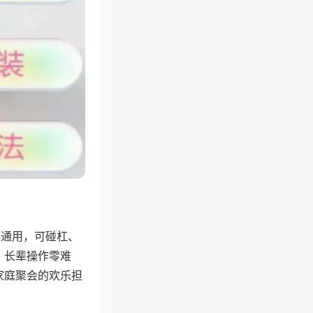
牌通用，可碰杠、
，长辈操作零难
家庭聚会的欢乐担