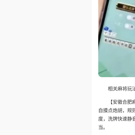
相关麻将玩法
【安徽合肥
自摸点炮胡，规
度，洗牌快速静
当。