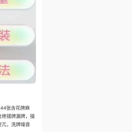
44张含花牌麻
杜绝错牌漏牌，操
突兀，洗牌噪音