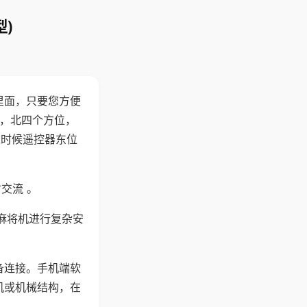
)
里面，只要您方便
西，北四个方位，
这时候遥控器东位
交流 。
麻将机进行复杂安
备连接。手机端软
机或机械结构，在