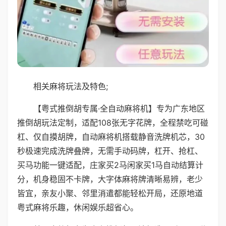
相关麻将玩法及特色;
【粤式推倒胡专属·全自动麻将机】专为广东地区
推倒胡玩法定制，适配108张无字花牌，全程禁吃可碰
杠、仅自摸胡牌，自动麻将机搭载静音洗牌机芯，30
秒极速完成洗牌叠牌，无需手动码牌，杠开、抢杠、
买马功能一键适配，庄家买2马闲家买1马自动结算计
分，机身稳固不卡牌，大字体麻将牌清晰易辨，老少
皆宜，亲友小聚、邻里消遣都能轻松开局，还原地道
粤式麻将乐趣，休闲娱乐超省心。