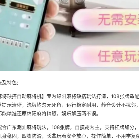
及特色;
麻将缺搭自动麻将机】专为绵阳麻将缺搭玩法打造，108张牌适
搭提示清晰，洗牌均匀无死角，运行稳定耐用，静音设计不扰邻
都能精准还原绵阳麻将精髓，娱乐解压两不误。
契合广东潮汕麻将玩法，108张牌，自摸胡为主，支持杠牌加分
机身稳固，四脚防滑，长辈玩着安全放心，操作简单，不用学复