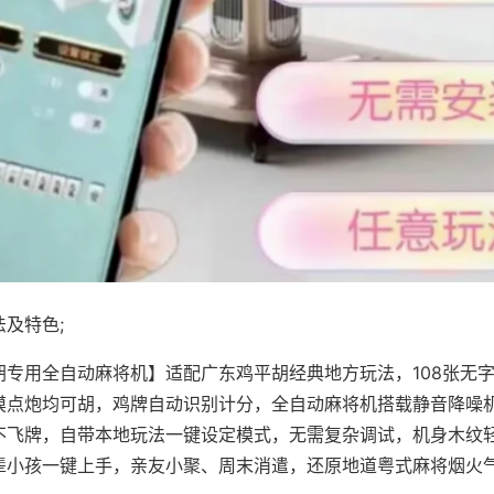
及特色;
胡专用全自动麻将机】适配广东鸡平胡经典地方玩法，108张无
摸点炮均可胡，鸡牌自动识别计分，全自动麻将机搭载静音降噪机
不飞牌，自带本地玩法一键设定模式，无需复杂调试，机身木纹
辈小孩一键上手，亲友小聚、周末消遣，还原地道粤式麻将烟火