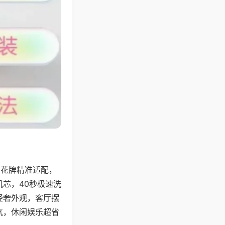
字花牌精准适配，
芯，40秒极速洗
轻奢外观，客厅摆
气，休闲娱乐超省