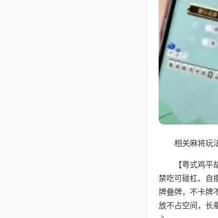
相关麻将玩法
【粤式鸡平
禁吃可碰杠、自
牌叠牌，不卡牌
放不占空间，长