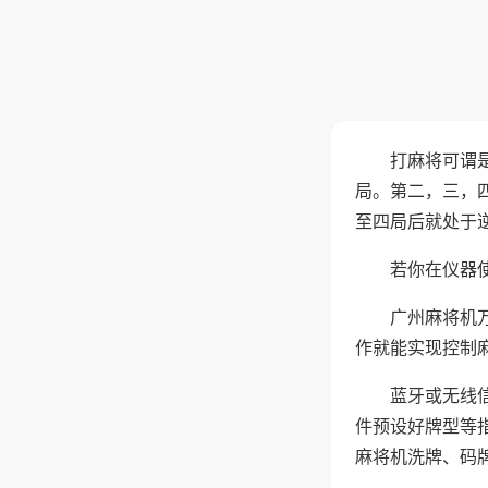
打麻将可谓
局。第二，三，
至四局后就处于
若你在仪器使
广州麻将机
作就能实现控制
蓝牙或无线
件预设好牌型等
麻将机洗牌、码