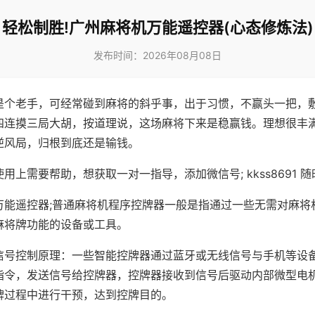
轻松制胜!广州麻将机万能遥控器(心态修炼法)
发布时间：2026年08月08日
是个老手，可经常碰到麻将的斜乎事，出于习惯，不赢头一把，
四连摸三局大胡，按道理说，这场麻将下来是稳赢钱。理想很丰
逆风局，归根到底还是输钱。
用上需要帮助，想获取一对一指导，添加微信号; kkss8691 随
万能遥控器;普通麻将机程序控牌器一般是指通过一些无需对麻将
麻将牌功能的设备或工具。
信号控制原理：一些智能控牌器通过蓝牙或无线信号与手机等设
指令，发送信号给控牌器，控牌器接收到信号后驱动内部微型电
牌过程中进行干预，达到控牌目的。