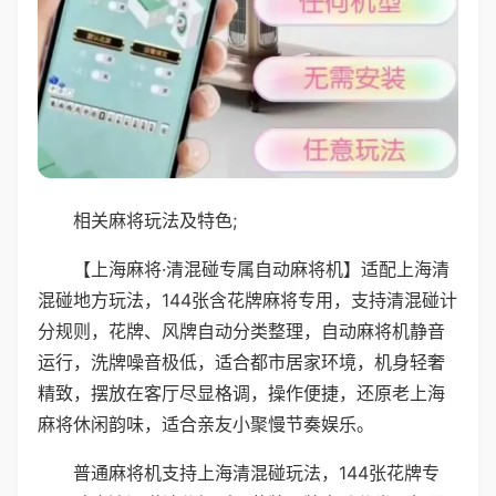
相关麻将玩法及特色;
【上海麻将·清混碰专属自动麻将机】适配上海清
混碰地方玩法，144张含花牌麻将专用，支持清混碰计
分规则，花牌、风牌自动分类整理，自动麻将机静音
运行，洗牌噪音极低，适合都市居家环境，机身轻奢
精致，摆放在客厅尽显格调，操作便捷，还原老上海
麻将休闲韵味，适合亲友小聚慢节奏娱乐。
普通麻将机支持上海清混碰玩法，144张花牌专