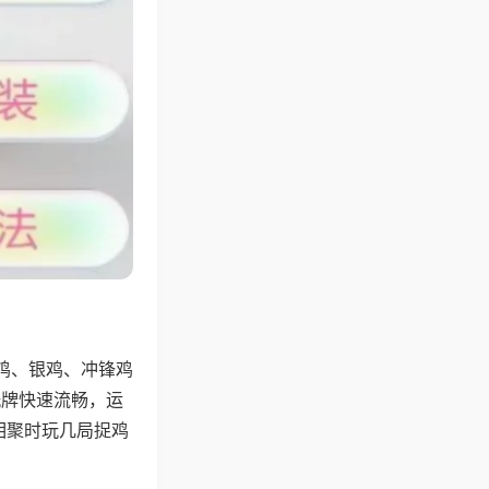
鸡、银鸡、冲锋鸡
洗牌快速流畅，运
相聚时玩几局捉鸡