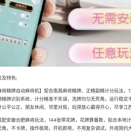
及特色;
麻将精牌自动麻将机】契合南昌麻将精牌、正精副精计分玩法，1
地精牌识别系统，计分精准不失误，洗牌均匀无死角，运行稳定
计公平公正，朋友休闲、邻里对局，玩得放心赢得开心，尽享江
适配安徽合肥麻将玩法，144张带花牌，花牌算番数，贴合本地
死角，不卡牌，操作极简，开机即用，不用复杂调试，外观简约