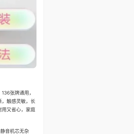
136张牌通用，
晰，触感灵敏，长
耐用又省心，家庭
器静音机芯无杂