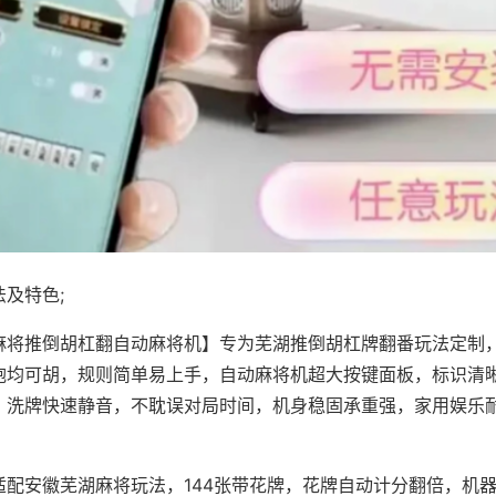
及特色;
麻将推倒胡杠翻自动麻将机】专为芜湖推倒胡杠牌翻番玩法定制，
炮均可胡，规则简单易上手，自动麻将机超大按键面板，标识清
，洗牌快速静音，不耽误对局时间，机身稳固承重强，家用娱乐
。
适配安徽芜湖麻将玩法，144张带花牌，花牌自动计分翻倍，机