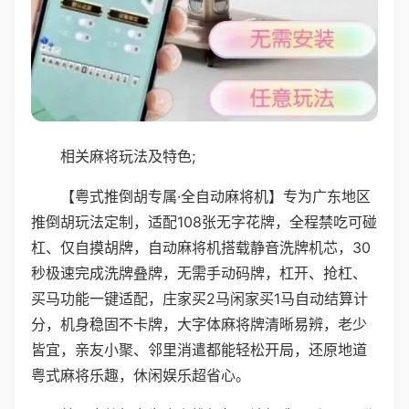
相关麻将玩法及特色;
【粤式推倒胡专属·全自动麻将机】专为广东地区
推倒胡玩法定制，适配108张无字花牌，全程禁吃可碰
杠、仅自摸胡牌，自动麻将机搭载静音洗牌机芯，30
秒极速完成洗牌叠牌，无需手动码牌，杠开、抢杠、
买马功能一键适配，庄家买2马闲家买1马自动结算计
分，机身稳固不卡牌，大字体麻将牌清晰易辨，老少
皆宜，亲友小聚、邻里消遣都能轻松开局，还原地道
粤式麻将乐趣，休闲娱乐超省心。