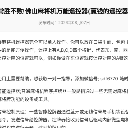
常胜不败!佛山麻将机万能遥控器(赢钱的遥控器
发布时间：2026年08月07日
装麻将机遥控器完全可以单人操作。你可以放在口袋里面、包包
的是能方便操作，遥控上有A,B,C,D四个按键，代表东，南，
遥控对应的位置就可以，例如你做在东位置就按遥控对应的A键
。
用上需要帮助，想获取一对一指导，添加微信号; sdf6770 随时
万能遥控器;普通麻将机程序控牌器一般是指通过一些无需对麻将
麻将牌功能的设备或工具。
信号控制原理：一些智能控牌器通过蓝牙或无线信号与手机等设
指令，发送信号给控牌器，控牌器接收到信号后驱动内部微型电
牌过程中进行干预，达到控牌目的。