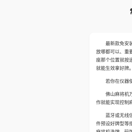
最新款免安
放哪都可以、重要
座那个位置就按
就能生效拿好牌
若你在仪器使
佛山麻将机
作就能实现控制
蓝牙或无线
件预设好牌型等
麻将机洗牌、码