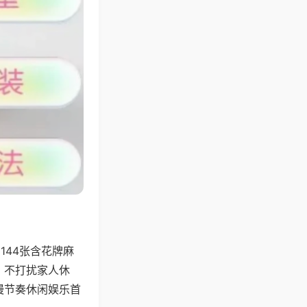
144张含花牌麻
，不打扰家人休
慢节奏休闲娱乐首