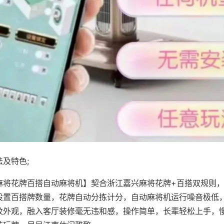
及特色;
麻将花牌百搭自动麻将机】契合浙江嘉兴麻将花牌+百搭双规则，
设置百搭牌数量，花牌自动分拣计分，自动麻将机运行噪音极低
纹外观，融入客厅装修毫无违和感，操作简单，长辈轻松上手，