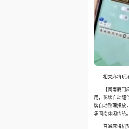
相关麻将玩法
【闽南厦门
用，花牌自动翻
牌自动整理摆放
承闽南休闲传统
普通麻将机