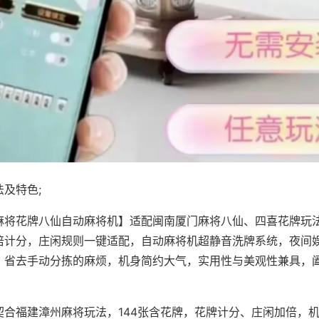
及特色;
麻将花牌八仙自动麻将机】适配闽南厦门麻将八仙、四喜花牌玩法
倍计分，庄闲规则一键适配，自动麻将机超静音洗牌系统，夜间
，省去手动分拣的麻烦，机身简约大气，实用性与美观性兼具，
。
契合福建漳州麻将玩法，144张含花牌，花牌计分、庄闲加倍，