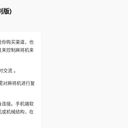
别版)
给你购买渠道，也
性来控制麻将机来
时交流 。
需对麻将机进行复
备连接。手机端软
机或机械结构，在