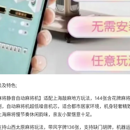
及特色;
麻将静音自动麻将机】适配上海敲麻地方玩法，144张含花牌麻
则，自动麻将机超低噪音机芯，适合都市居家环境，机身轻奢精
上海麻将慢节奏休闲韵味，亲友小聚惬意十足。
支持山西太原麻将玩法，带风字牌136张，支持缺门胡牌，机器