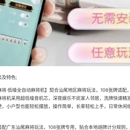
及特色;
麻将·低噪全自动麻将机】契合汕尾地区麻将玩法，108张牌适配
麻将机采用超低噪音机芯，深夜娱乐不扰家人邻居，洗牌快速精
便，小户型也能轻松摆放，操作简单，长辈轻松上手，日常休闲
适配广东汕尾麻将玩法，108张牌专用，贴合本地胡牌计分规则