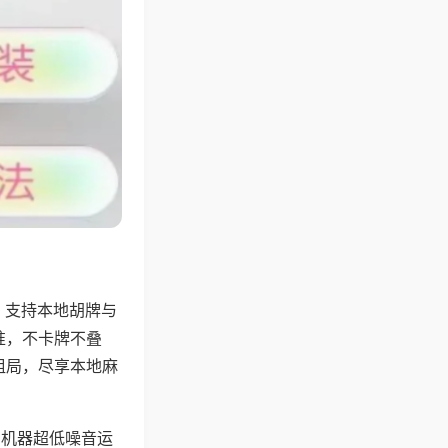
，支持本地胡牌与
准，不卡牌不叠
组局，尽享本地麻
，机器超低噪音运