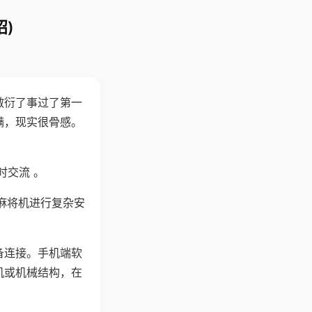
)
敷衍了事过了第一
满，现实很骨感。
时交流 。
麻将机进行复杂安
备连接。手机端软
机或机械结构，在