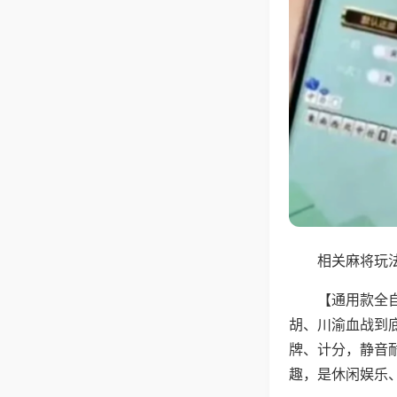
相关麻将玩法
【通用款全
胡、川渝血战到
牌、计分，静音
趣，是休闲娱乐