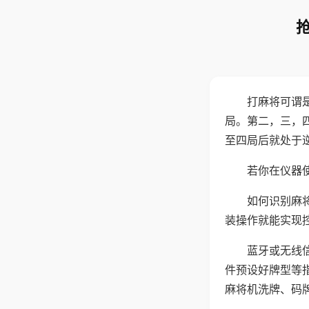
打麻将可谓
局。第二，三，
至四局后就处于
若你在仪器使
如何识别麻
装操作就能实现
蓝牙或无线
件预设好牌型等
麻将机洗牌、码