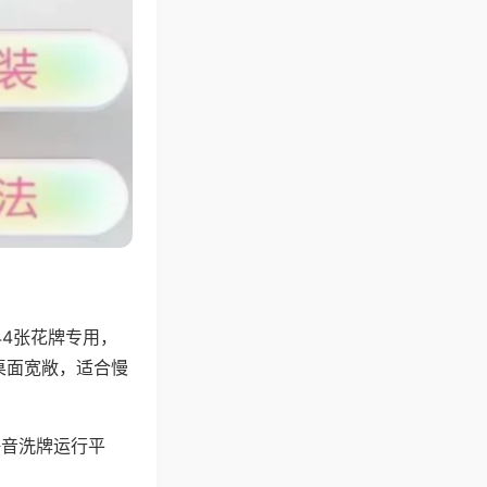
44张花牌专用，
桌面宽敞，适合慢
静音洗牌运行平