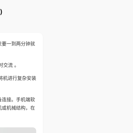
)
只要一到两分钟就
。
时交流 。
将机进行复杂安装
备连接。手机端软
机或机械结构，在