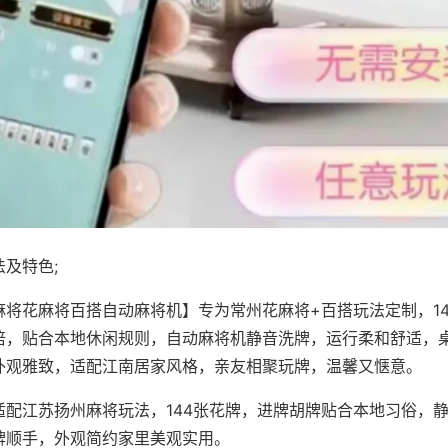
及特色;
麻将花麻将百搭自动麻将机】专为常州花麻将+百搭玩法定制，1
倍，贴合本地休闲规则，自动麻将机静音洗牌，运行柔和舒适，
外观雅致，适配江南居家风格，亲友相聚玩牌，温馨又惬意。
适配江苏扬州麻将玩法，144张花牌，进牌胡牌贴合本地习俗，
牌顺手，外观简约家里美观实用。