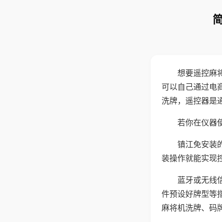
想要遥控麻
可以自己通过电
洗牌，遥控器是
若你在仪器使
镇江免安装
装操作就能实现
蓝牙或无线
件预设好牌型等
麻将机洗牌、码