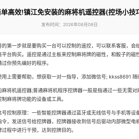
简单高效!镇江免安装的麻将机遥控器(控场小技巧
发布时间：2026年08月08日
将的第一步就是要购买一台可以控制的遥控，可以联系客服，会
商平台购买。遥控是通过主板来控制麻将牌的磁性，和骰子的磁
通过你预先编好的程序。
用上需要帮助，想获取一对一指导，添加微信号; kkss8691 随
的麻将机遥控器;普通麻将机程序控牌器一般是指通过一些无需对
控制麻将牌功能的设备或工具。
信号控制原理：一些智能控牌器通过蓝牙或无线信号与手机等设
指令，发送信号给控牌器，控牌器接收到信号后驱动内部微型电
牌过程中进行干预，达到控牌目的。