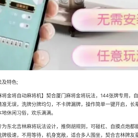
及特色;
麻将金将自动麻将机】契合厦门麻将金将玩法，144张牌专用，
精准无误，洗牌分牌均匀，不卡牌漏牌，操作简单一键开启，长
本地休闲习俗，欢乐满满。
专为东北吉林麻将玩法设计，推倒胡规则，可碰杠、自摸点炮都
洗牌极速，不用等待，机身宽敞，适合多人围坐，契合吉林牌友