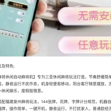
及特色;
麻将休闲自动麻将机】专为三亚休闲麻将玩法打造，节奏舒缓简
局，静音运行不扰作息，机身轻便易移动，阳台客厅随意摆放，
小休闲娱乐，度假般惬意。
适配福建泉州麻将玩法，144张牌，花牌、字牌计分规范，机器
漏牌，操作简单，一键开机，静音运行，不打扰家人，普通款经