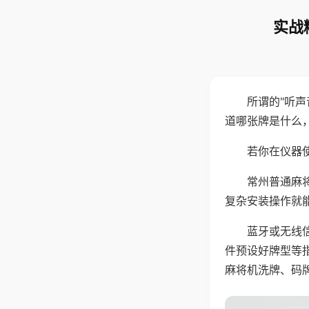
实战
所谓的"听
道哪张牌是什么
若你在仪器使
常州普通麻
复杂安装操作就
蓝牙或无线
件预设好牌型等
麻将机洗牌、码