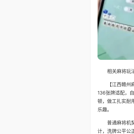
相关麻将玩法
【江西赣州
136张牌适配
顿，做工扎实耐
乐趣。
普通麻将机
计，洗牌公平公