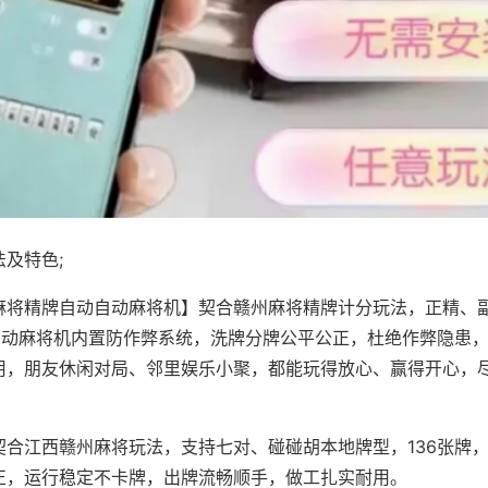
及特色;
麻将精牌自动自动麻将机】契合赣州麻将精牌计分玩法，正精、
，自动麻将机内置防作弊系统，洗牌分牌公平公正，杜绝作弊隐患
用，朋友休闲对局、邻里娱乐小聚，都能玩得放心、赢得开心，
契合江西赣州麻将玩法，支持七对、碰碰胡本地牌型，136张牌
正，运行稳定不卡牌，出牌流畅顺手，做工扎实耐用。