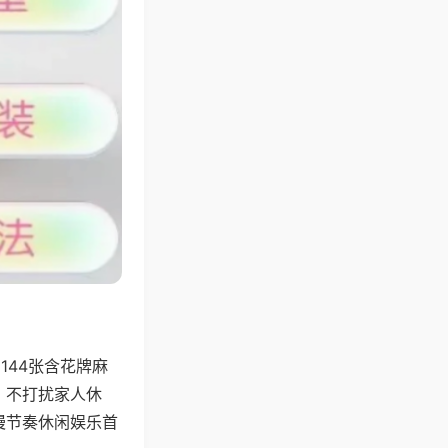
144张含花牌麻
，不打扰家人休
慢节奏休闲娱乐首