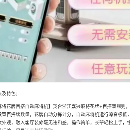
及特色;
麻将花牌百搭自动麻将机】契合浙江嘉兴麻将花牌+百搭双规则，
设置百搭牌数量，花牌自动分拣计分，自动麻将机运行噪音极低
纹外观，融入客厅装修毫无违和感，操作简单，长辈轻松上手，