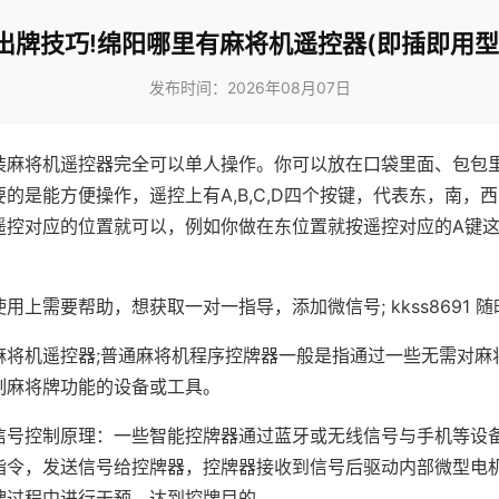
出牌技巧!绵阳哪里有麻将机遥控器(即插即用型
发布时间：2026年08月07日
装麻将机遥控器完全可以单人操作。你可以放在口袋里面、包包
的是能方便操作，遥控上有A,B,C,D四个按键，代表东，南，
遥控对应的位置就可以，例如你做在东位置就按遥控对应的A键
。
用上需要帮助，想获取一对一指导，添加微信号; kkss8691 随
麻将机遥控器;普通麻将机程序控牌器一般是指通过一些无需对麻
制麻将牌功能的设备或工具。
信号控制原理：一些智能控牌器通过蓝牙或无线信号与手机等设
指令，发送信号给控牌器，控牌器接收到信号后驱动内部微型电
牌过程中进行干预，达到控牌目的。