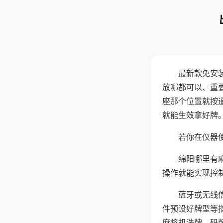
最新款免安
放哪都可以、重要
座那个位置就按
就能生效拿好牌
若你在仪器使
绵阳哪里有
操作就能实现控
蓝牙或无线
件预设好牌型等
麻将机洗牌、码