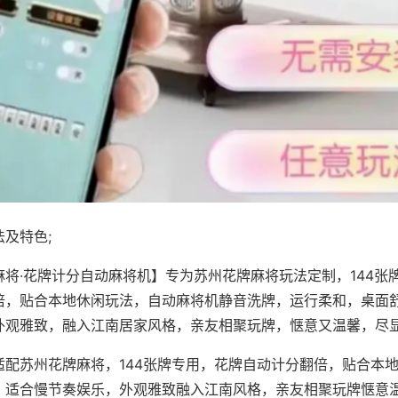
及特色;
麻将·花牌计分自动麻将机】专为苏州花牌麻将玩法定制，144张
倍，贴合本地休闲玩法，自动麻将机静音洗牌，运行柔和，桌面
外观雅致，融入江南居家风格，亲友相聚玩牌，惬意又温馨，尽
适配苏州花牌麻将，144张牌专用，花牌自动计分翻倍，贴合本
，适合慢节奏娱乐，外观雅致融入江南风格，亲友相聚玩牌惬意