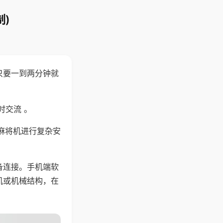
)
只要一到两分钟就
。
时交流 。
麻将机进行复杂安
备连接。手机端软
机或机械结构，在