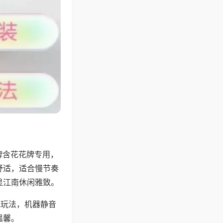
牌含花花牌专用，
舒适，适合慢节奏
显江南休闲雅致。
地玩法，机器静音
温馨。