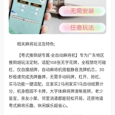
相关麻将玩法及特色;
【粤式推倒胡专属·全自动麻将机】专为广东地区
推倒胡玩法定制，适配108张无字花牌，全程禁吃可碰
杠、仅自摸胡牌，自动麻将机搭载静音洗牌机芯，30
秒极速完成洗牌叠牌，无需手动码牌，杠开、抢杠、
买马功能一键适配，庄家买2马闲家买1马自动结算计
分，机身稳固不卡牌，大字体麻将牌清晰易辨，老少
皆宜，亲友小聚、邻里消遣都能轻松开局，还原地道
粤式麻将乐趣，休闲娱乐超省心。