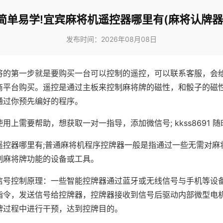
简单易学!宜宾麻将机遥控器哪里有(麻将认牌器
发布时间：2026年08月08日
将的第一步就是要购买一台可以控制的遥控，可以联系客服，会
商平台购买。遥控是通过主板来控制麻将牌的磁性，和骰子的磁
通过你预先编好的程序。
用上需要帮助，想获取一对一指导，添加微信号; kkss8691 随
遥控器哪里有;普通麻将机程序控牌器一般是指通过一些无需对麻
制麻将牌功能的设备或工具。
信号控制原理：一些智能控牌器通过蓝牙或无线信号与手机等设
指令，发送信号给控牌器，控牌器接收到信号后驱动内部微型电
牌过程中进行干预，达到控牌目的。