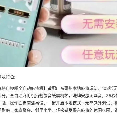
及特色;
麻将自摸胡全自动麻将机】适配广东惠州本地麻将玩法，108张
计分，全自动麻将机搭载静音缓震机芯，洗牌安静无噪音，35秒
问题，操作面板简洁易懂，一键开启本地模式，无需额外调试，
晰耐磨，家庭聚会、邻里小坐，轻松感受粤东麻将的休闲氛围，