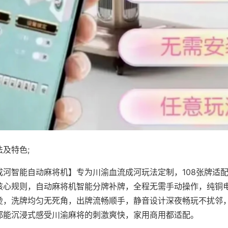
及特色;
成河智能自动麻将机】专为川渝血流成河玩法定制，108张牌适
核心规则，自动麻将机智能分牌补牌，全程无需手动操作，纯铜
烫，洗牌均匀无死角，出牌流畅顺手，静音设计深夜畅玩不扰邻
都能沉浸式感受川渝麻将的刺激爽快，家用商用都适配。