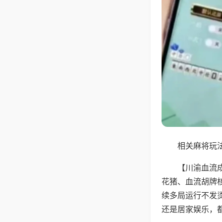
相关麻将玩法
【川渝血流
花猪、血流胡牌
续多局运行不发
还是居家娱乐，