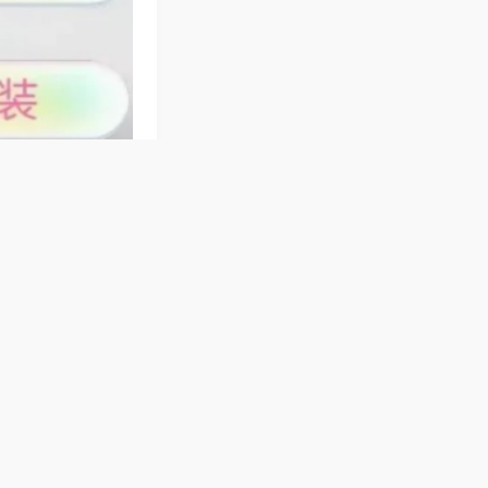
将专用，支持敲
致，尽显格调，操
运行安静，洗牌噪