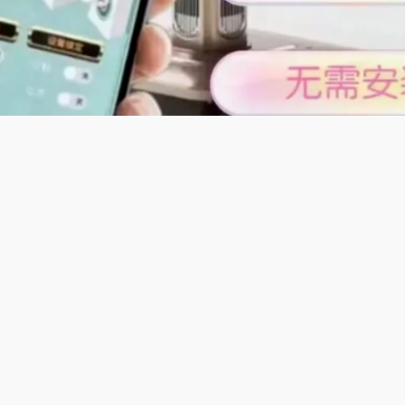
及特色;
麻将静音自动麻将机】适配上海敲麻地方玩法，144张含花牌麻
则，自动麻将机超低噪音机芯，适合都市居家环境，机身轻奢精
上海麻将慢节奏休闲韵味，亲友小聚惬意十足。
支持山西太原麻将玩法，带风字牌136张，支持缺门胡牌，机器