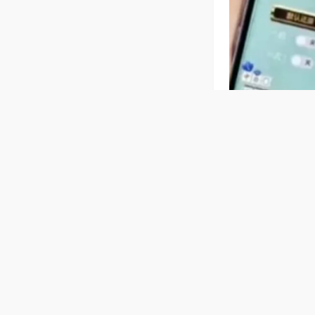
相关麻将玩法
【上海敲麻
麻、听牌本地规
作便捷，还原老
普通麻将机