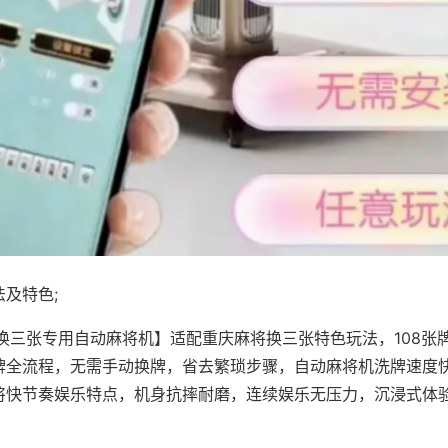
及特色;
·换三张专用自动麻将机】适配重庆麻将换三张特色玩法，108张
牌全流程，无需手动换牌，省去繁琐步骤，自动麻将机洗牌速度
将快节奏娱乐特点，机身抗摔耐磨，连续娱乐无压力，沉浸式体