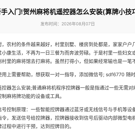
新手入门!贺州麻将机遥控器怎么安装(算牌小技巧
发布时间：2026年08月07日
村，农村的条件越来越好，村里别墅、楼房到处都是，家家户户
过小康生活，不再为一日三餐为而奔波劳碌。于是村里一些妇女
到村里的麻将馆去打麻将。虽然打得小，但如果经常输也是一笔
用上需要帮助，想获取一对一指导，添加微信号; sdf6770 随时
遥控器怎么安装;普通麻将机程序控牌器一般是指通过一些无需对
控制麻将牌功能的设备或工具。
信号控制原理：一些智能控牌器通过蓝牙或无线信号与手机等设
指令，发送信号给控牌器，控牌器接收到信号后驱动内部微型电
牌过程中进行干预，达到控牌目的。