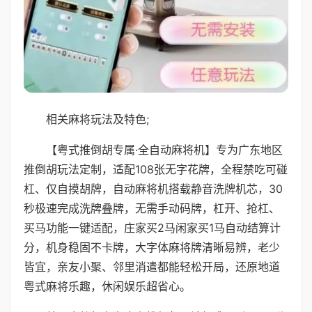
相关麻将玩法及特色;
【粤式推倒胡专属·全自动麻将机】专为广东地区
推倒胡玩法定制，适配108张无字花牌，全程禁吃可碰
杠、仅自摸胡牌，自动麻将机搭载静音洗牌机芯，30
秒极速完成洗牌叠牌，无需手动码牌，杠开、抢杠、
买马功能一键适配，庄家买2马闲家买1马自动结算计
分，机身稳固不卡牌，大字体麻将牌清晰易辨，老少
皆宜，亲友小聚、邻里消遣都能轻松开局，还原地道
粤式麻将乐趣，休闲娱乐超省心。