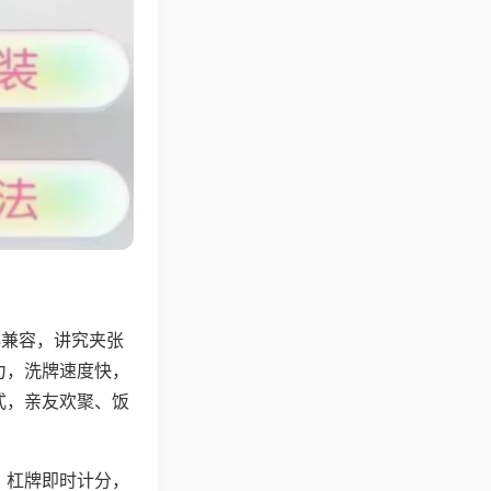
牌兼容，讲究夹张
力，洗牌速度快，
式，亲友欢聚、饭
，杠牌即时计分，