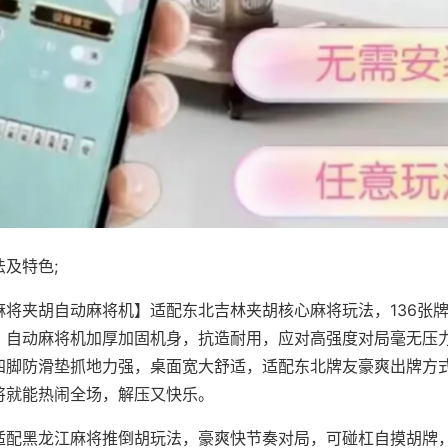
及特色;
麻将夹胡自动麻将机】适配东北吉林夹胡核心麻将玩法，136张
，自动麻将机加厚加固机身，抗造耐用，应对高强度对局毫无压
四脚防滑垫抓地力强，桌面宽大舒适，适配东北牌友豪爽出牌方
将就能热闹全场，解压又快乐。
适配黑龙江麻将推倒胡玩法，豪爽快节奏对局，可碰杠自摸胡牌