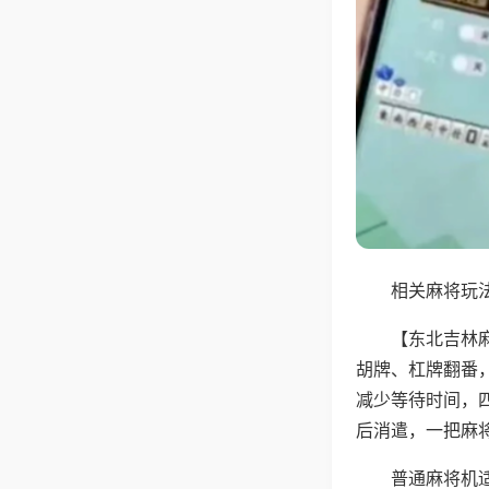
相关麻将玩法
【东北吉林
胡牌、杠牌翻番
减少等待时间，
后消遣，一把麻
普通麻将机