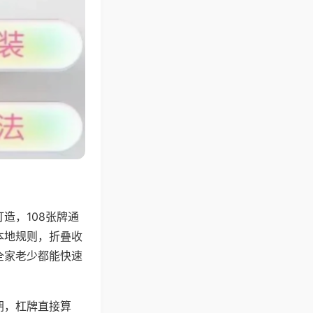
造，108张牌通
本地规则，折叠收
全家老少都能快速
胡，杠牌直接算