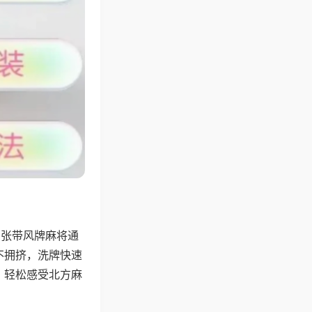
6张带风牌麻将通
不拥挤，洗牌快速
，轻松感受北方麻