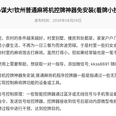
谋大!钦州普通麻将机控牌神器免安装(看牌小
发布时间：2026年08月09日
村，农村的条件越来越好，村里别墅、楼房到处都是，家家户户
过小康生活，不再为一日三餐为而奔波劳碌。于是村里一些妇女
到村里的麻将馆去打麻将。虽然打得小，但如果经常输也是一笔
用上需要帮助，想获取一对一指导，添加微信号; kkss8691 随
将机控牌神器免安装;普通麻将机程序控牌器一般是指通过一些无
实现控制麻将牌功能的设备或工具。
信号控制原理：一些智能控牌器通过蓝牙或无线信号与手机等设
指令，发送信号给控牌器，控牌器接收到信号后驱动内部微型电
牌过程中进行干预，达到控牌目的。