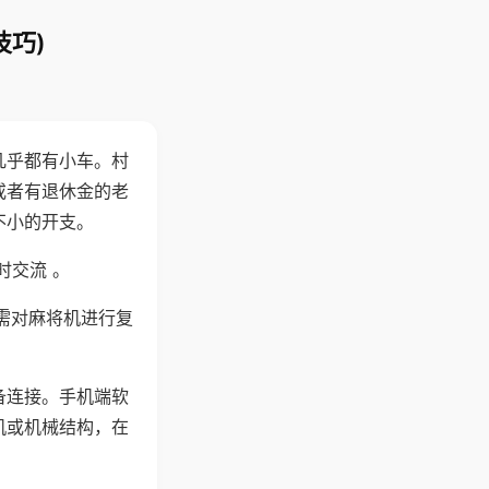
技巧)
几乎都有小车。村
或者有退休金的老
不小的开支。
时交流 。
需对麻将机进行复
备连接。手机端软
机或机械结构，在