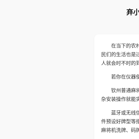
弃小
在当下的农
民们的生活也是
人就会时不时的
若你在仪器使
钦州普通麻
杂安装操作就能
蓝牙或无线
件预设好牌型等
麻将机洗牌、码