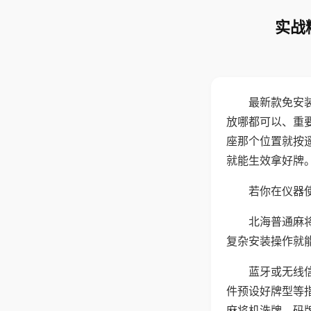
实战
最新款免安
放哪都可以、重要
座那个位置就按
就能生效拿好牌
若你在仪器使
北海普通麻
复杂安装操作就
蓝牙或无线
件预设好牌型等
麻将机洗牌、码