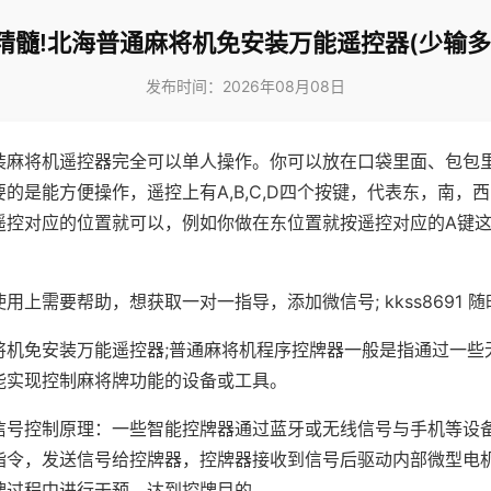
精髓!北海普通麻将机免安装万能遥控器(少输多
发布时间：2026年08月08日
装麻将机遥控器完全可以单人操作。你可以放在口袋里面、包包
的是能方便操作，遥控上有A,B,C,D四个按键，代表东，南，
遥控对应的位置就可以，例如你做在东位置就按遥控对应的A键
。
用上需要帮助，想获取一对一指导，添加微信号; kkss8691 随
将机免安装万能遥控器;普通麻将机程序控牌器一般是指通过一些
能实现控制麻将牌功能的设备或工具。
信号控制原理：一些智能控牌器通过蓝牙或无线信号与手机等设
指令，发送信号给控牌器，控牌器接收到信号后驱动内部微型电
牌过程中进行干预，达到控牌目的。