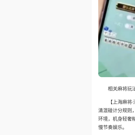
相关麻将玩法
【上海麻将
清混碰计分规则
环境，机身轻奢
慢节奏娱乐。