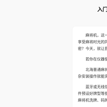
入门
麻将机，这
享受麻将时光的
密？今天，就让
若你在仪器使
北海普通麻
杂安装操作就能
蓝牙或无线
件预设好牌型等
麻将机洗牌、码