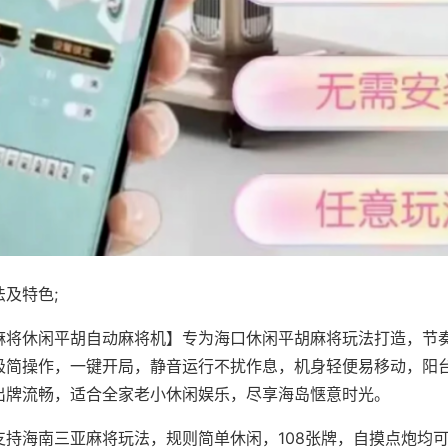
及特色;
麻将休闲平胡自动麻将机】专为海口休闲平胡麻将玩法打造，节
极简操作，一键开局，静音运行不扰作息，机身轻便易移动，阳
出牌流畅，适合全家老小休闲娱乐，尽享海岛惬意时光。
支持海南三亚麻将玩法，规则简单休闲，108张牌，自摸点炮均