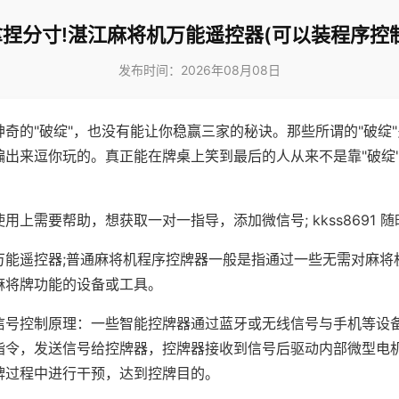
拿捏分寸!湛江麻将机万能遥控器(可以装程序控制
发布时间：2026年08月08日
神奇的"破绽"，也没有能让你稳赢三家的秘诀。那些所谓的"破绽
编出来逗你玩的。真正能在牌桌上笑到最后的人从来不是靠"破绽
用上需要帮助，想获取一对一指导，添加微信号; kkss8691 随
万能遥控器;普通麻将机程序控牌器一般是指通过一些无需对麻将
麻将牌功能的设备或工具。
信号控制原理：一些智能控牌器通过蓝牙或无线信号与手机等设
指令，发送信号给控牌器，控牌器接收到信号后驱动内部微型电
牌过程中进行干预，达到控牌目的。