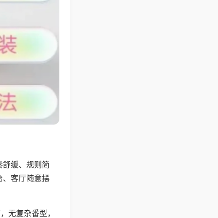
奏舒缓、规则简
台、客厅随意摆
可，无复杂番型，