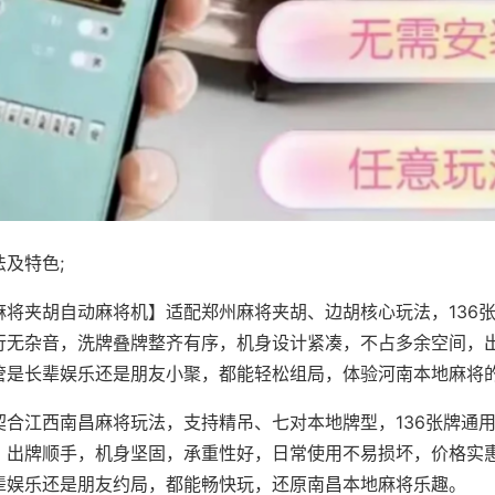
及特色;
麻将夹胡自动麻将机】适配郑州麻将夹胡、边胡核心玩法，136
行无杂音，洗牌叠牌整齐有序，机身设计紧凑，不占多余空间，
管是长辈娱乐还是朋友小聚，都能轻松组局，体验河南本地麻将
契合江西南昌麻将玩法，支持精吊、七对本地牌型，136张牌通
，出牌顺手，机身坚固，承重性好，日常使用不易损坏，价格实
辈娱乐还是朋友约局，都能畅快玩，还原南昌本地麻将乐趣。