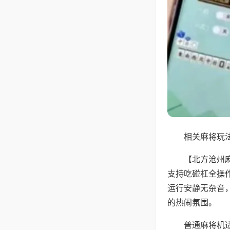
相关麻将玩法
【北方沧州
支持吃碰杠全操
运行安静无杂音
的热闹氛围。
普通麻将机