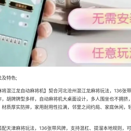
及特色;
麻将混江龙自动麻将机】契合河北沧州混江龙麻将玩法，136张
作，胡牌牌型多样，自动麻将机大桌面设计，多人围坐也不拥挤
，材质厚实防摔，家用耐用性拉满，邻里之间约局、家庭休闲，
适配天津麻将玩法，136张带风牌，支持混杠、提溜本地规则，