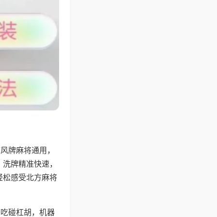
带风牌麻将通用，
，洗牌精准快速，
轻松感受北方麻将
可吃碰杠胡，机器