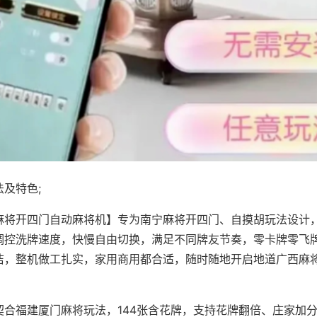
及特色;
麻将开四门自动麻将机】专为南宁麻将开四门、自摸胡玩法设计，
调控洗牌速度，快慢自由切换，满足不同牌友节奏，零卡牌零飞
洁，整机做工扎实，家用商用都合适，随时随地开启地道广西麻
契合福建厦门麻将玩法，144张含花牌，支持花牌翻倍、庄家加