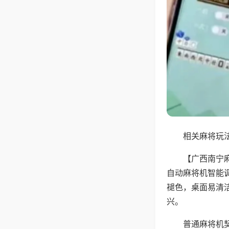
相关麻将玩法
【广西南宁
自动麻将机智能
褪色，桌面易清
兴。
普通麻将机