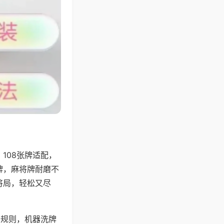
108张牌适配，
牌，麻将牌耐磨不
将局，轻松又尽
分规则，机器洗牌