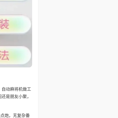
，自动麻将机做工
闲还是朋友小聚，
可点炮，无复杂番