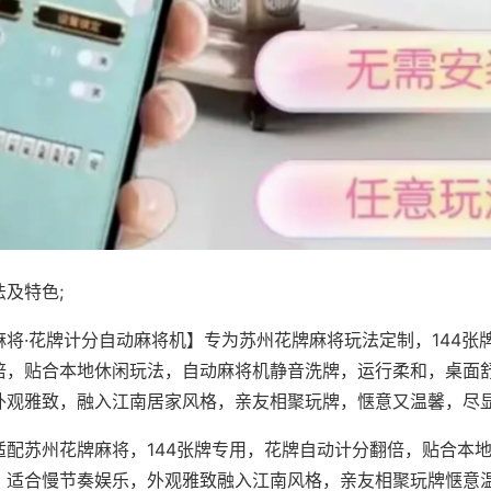
及特色;
麻将·花牌计分自动麻将机】专为苏州花牌麻将玩法定制，144张
倍，贴合本地休闲玩法，自动麻将机静音洗牌，运行柔和，桌面
外观雅致，融入江南居家风格，亲友相聚玩牌，惬意又温馨，尽
适配苏州花牌麻将，144张牌专用，花牌自动计分翻倍，贴合本
，适合慢节奏娱乐，外观雅致融入江南风格，亲友相聚玩牌惬意