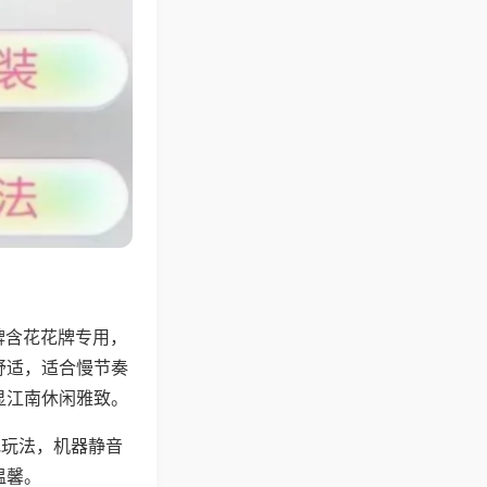
牌含花花牌专用，
舒适，适合慢节奏
显江南休闲雅致。
地玩法，机器静音
温馨。