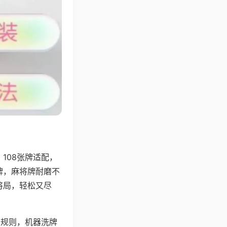
108张牌适配，
牌，麻将牌耐磨不
将局，轻松又尽
分规则，机器洗牌