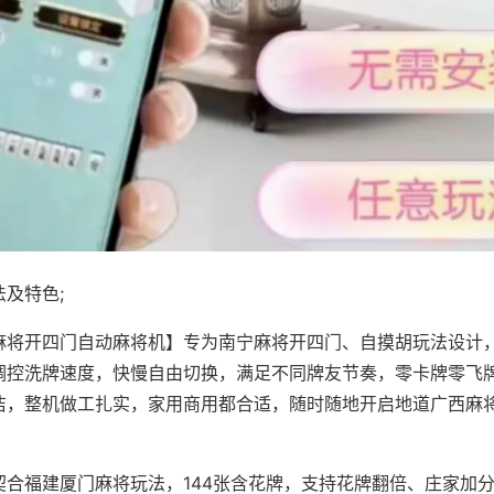
及特色;
麻将开四门自动麻将机】专为南宁麻将开四门、自摸胡玩法设计，
调控洗牌速度，快慢自由切换，满足不同牌友节奏，零卡牌零飞
洁，整机做工扎实，家用商用都合适，随时随地开启地道广西麻
契合福建厦门麻将玩法，144张含花牌，支持花牌翻倍、庄家加