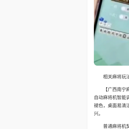
相关麻将玩法
【广西南宁
自动麻将机智能
褪色，桌面易清
兴。
普通麻将机