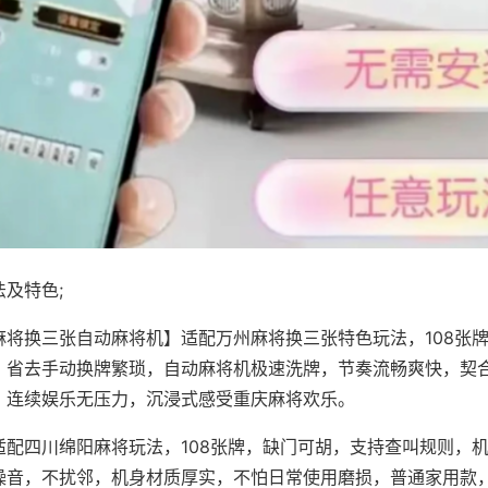
及特色;
麻将换三张自动麻将机】适配万州麻将换三张特色玩法，108张
，省去手动换牌繁琐，自动麻将机极速洗牌，节奏流畅爽快，契
，连续娱乐无压力，沉浸式感受重庆麻将欢乐。
适配四川绵阳麻将玩法，108张牌，缺门可胡，支持查叫规则，
噪音，不扰邻，机身材质厚实，不怕日常使用磨损，普通家用款