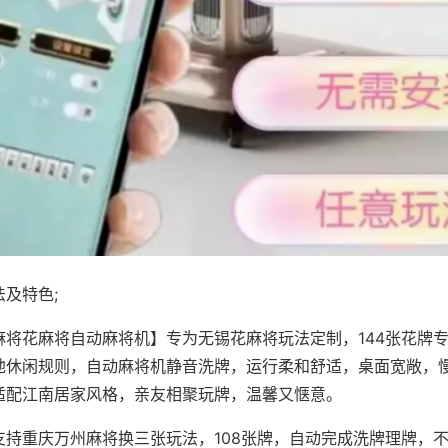
及特色;
麻将花麻将自动麻将机】专为无锡花麻将玩法定制，144张花牌
地休闲规则，自动麻将机静音洗牌，运行柔和舒适，桌面宽敞，
适配江南居家风格，亲友相聚玩牌，温馨又惬意。
支持重庆万州麻将换三张玩法，108张牌，自动完成洗牌理牌，