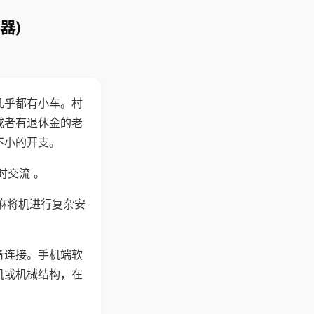
器)
几乎都有小车。村
或者有退休金的老
不小的开支。
时交流 。
麻将机进行复杂安
备连接。手机端软
机或机械结构，在