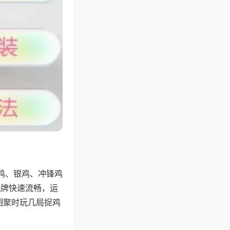
鸡、银鸡、冲锋鸡
洗牌快速流畅，运
相聚时玩几局捉鸡