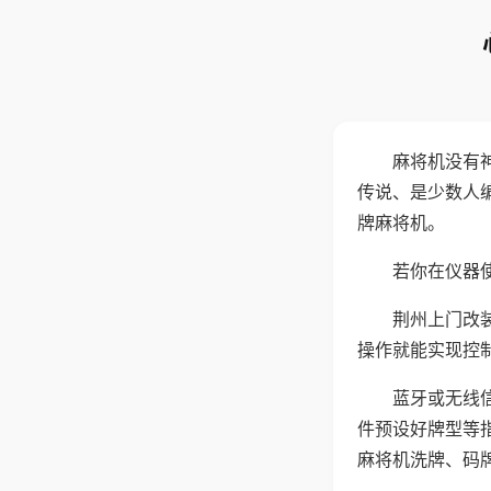
麻将机没有
传说、是少数人
牌麻将机。
若你在仪器使
荆州上门改
操作就能实现控
蓝牙或无线
件预设好牌型等
麻将机洗牌、码